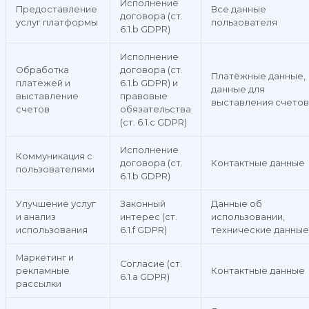
Исполнение
Предоставление
Все данные
договора (ст.
услуг платформы
пользователя
6.1.b GDPR)
Исполнение
Обработка
договора (ст.
Платёжные данные,
платежей и
6.1.b GDPR) и
данные для
выставление
правовые
выставления счетов
счетов
обязательства
(ст. 6.1.c GDPR)
Исполнение
Коммуникация с
договора (ст.
Контактные данные
пользователями
6.1.b GDPR)
Улучшение услуг
Законный
Данные об
и анализ
интерес (ст.
использовании,
использования
6.1.f GDPR)
технические данные
Маркетинг и
Согласие (ст.
рекламные
Контактные данные
6.1.a GDPR)
рассылки