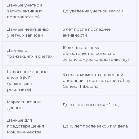
Данные учетной
записи активных
До удаления учетной записи
пользователей
Данные неактивных
5 лет после последней
учетных записей
активности
10 лет (налоговые
Данные о
обязательства согласно
транзакциях и счетах
испанскому законодательству)
Налоговые данные
4 года с момента последней
коучей (NIF,
операции (в соответствии с Ley
банковские
General Tributaria)
реквизиты)
Маркетинговые
До отзыва согласия + 1 год
данные
Данные для
предотвращения
До 10 лет после закрытия дела
мошенничества